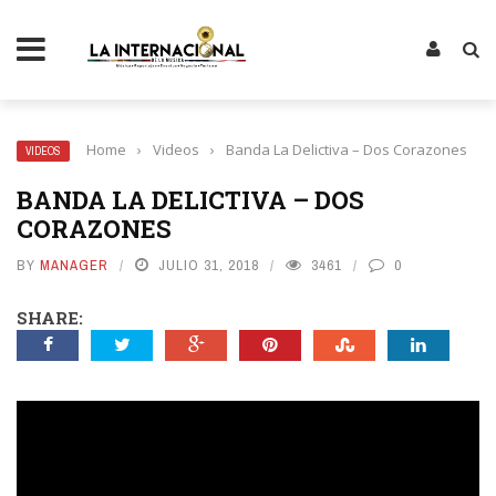
ÚSICA
Home
›
Videos
›
Banda La Delictiva – Dos Corazones
VIDEOS
BANDA LA DELICTIVA – DOS
CORAZONES
BY
MANAGER
JULIO 31, 2018
3461
0
SHARE: